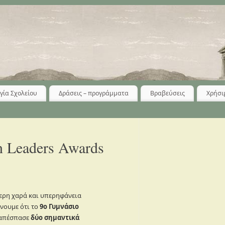
γία Σχολείου
Δράσεις – προγράμματα
Βραβεύσεις
Χρήσι
 Leaders Awards
τερη χαρά και υπερηφάνεια
νουμε ότι το
9ο Γυμνάσιο
απέσπασε
δύο σημαντικά