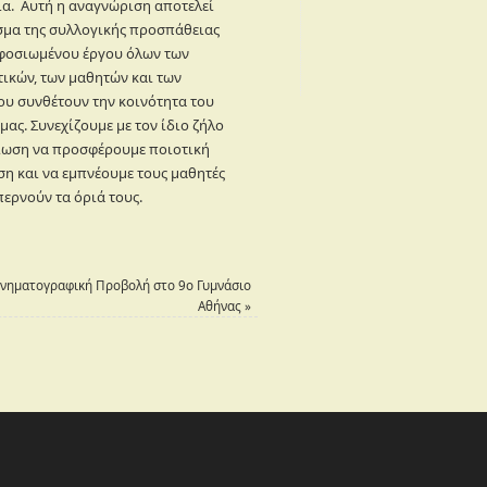
ια. Αυτή η αναγνώριση αποτελεί
σμα της συλλογικής προσπάθειας
αφοσιωμένου έργου όλων των
ικών, των μαθητών και των
ου συνθέτουν την κοινότητα του
μας. Συνεχίζουμε με τον ίδιο ζήλο
ίωση να προσφέρουμε ποιοτική
η και να εμπνέουμε τους μαθητές
περνούν τα όριά τους.
νηματογραφική Προβολή στο 9ο Γυμνάσιο
Αθήνας
»