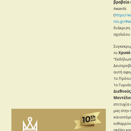
βραβεία
Awards
(
https://
nts.gr/#w
διάκριση
σχολείου 
Συγκεκριμ
το
Χρυσό 
“Εκδήλωση
Δευτεροβ
αυτή αφο
1ο Πρότυπ
1ο Γυμνάσ
Διεθνούς
Μοντέλο
επιτυχία
μας στην
καινοτόμ
ενθαρρύνο
σκέψη κα