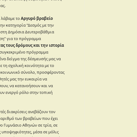
ας.
, λάβαμε το
Αργυρό βραβείο
ην κατηγορία “Δεσμός με την
 στη Δημόσια Δευτεροβάθμια
ση” για το πρόγραμμα
τας τους δρόμους και την ιστορία
ο συγκεκριμένο πρόγραμμα
ένα δείγμα της δέσμευσής μας να
 τη σχολική κοινότητα με το
 κοινωνικό σύνολο, προσφέροντας
ητές μας την ευκαιρία να
ουν, να κατανοήσουν και να
υν ενεργό ρόλο στην τοπική
τές διακρίσεις ανεβάζουν τον
 αριθμό των βραβείων που έχει
9ο Γυμνάσιο Αθηνών σε τρία, σε
 υποψηφιότητες, μέσα σε μόλις