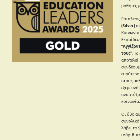
μαθητές μ
Επιπλέον
(Silver)
στ
Κοινωνία
Εκπαίδευ
“Αγγίζον
τους”
. Τ
αποτελεί 
συνδέουμε
ευρύτερο
στους μαθ
εξερευνήσ
αναπτύξο
κοινωνία.
Οι δύο αυ
συνολικό
λάβει το 
ισάριθμες