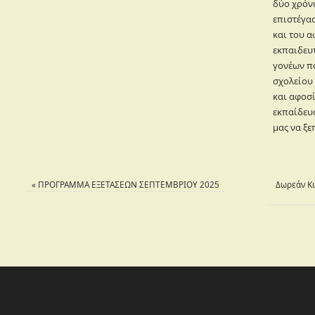
δύο χρόν
επιστέγα
και του 
εκπαιδευτ
γονέων π
σχολείου 
και αφοσ
εκπαίδευσ
μας να ξε
«
ΠΡΟΓΡΑΜΜΑ ΕΞΕΤΑΣΕΩΝ ΣΕΠΤΕΜΒΡΙΟΥ 2025
Δωρεάν Κι