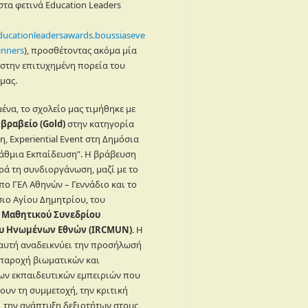
στα φετινά Education Leaders
educationleadersawards.boussiaseve
inners
), προσθέτοντας ακόμα μία
 στην επιτυχημένη πορεία του
μας.
ένα, το σχολείο μας τιμήθηκε με
βραβείο (Gold)
στην κατηγορία
, Experiential Event στη Δημόσια
άθμια Εκπαίδευση”. Η βράβευση
ρά τη συνδιοργάνωση, μαζί με το
ο ΓΕΛ Αθηνών – Γεννάδιο και το
ιο Αγίου Δημητρίου, του
 Μαθητικού Συνεδρίου
υ Ηνωμένων Εθνών (IRCMUN)
. Η
 αυτή αναδεικνύει την προσήλωσή
 παροχή βιωματικών και
ων εκπαιδευτικών εμπειριών που
υν τη συμμετοχή, την κριτική
ι την ανάπτυξη δεξιοτήτων στους