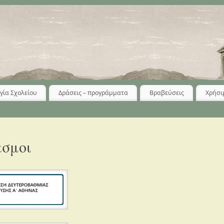
γία Σχολείου
Δράσεις – προγράμματα
Βραβεύσεις
Χρήσι
εσμοι